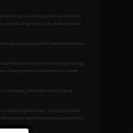
amar dan garasi untuk prakteknya. Untuk itu
 setelah tanya-tanya ini itu. Maka mulailah
disulap jadi ruang praktek. Mulailah kisah dua
 kalau kebetulan masakan mbok dirasa kurang.
ku, tidak gemuk tetapi tidak kurus. Selalu
an mbok pulang. Mbok akan minta tolong
angkat lagi ke kantor. Tina pergi ke klinik
g, bergantung kepada banyaknya pasien. Untuk