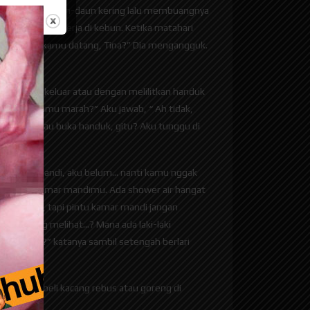
an mengambil daun-daun kering lalu membuangnya
emandangku bekerja di kebun. Ketika matahari
Sudah lama kamu datang, Tina?” Dia mengangguk.
jang masuk keluar atau dengan melilitkan handuk
 maaf ya, kamu marah?” Aku jawab, “ Ah tidak,
pu. “Oh, mau buka handuk, gitu? Aku tunggu di
amu sudah mandi, aku belum… nanti kamu nggak
 mandi di kamar mandimu. Ada shower air hangat
hkan saja, tapi pintu kamar mandi jangan
i langsung melihat…? Mana ada laki-laki
ai ya,..?” katanya sambil setengah berlari
ntar aku beli kacang rebus atau goreng di