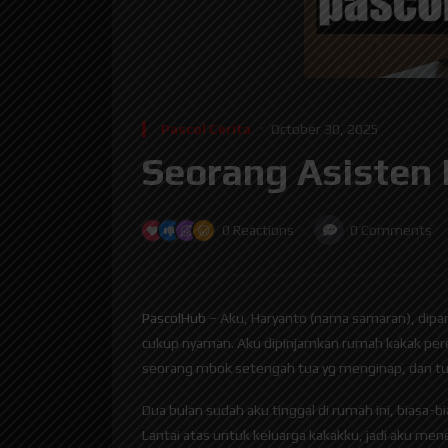
Pascol Cerita
October 30, 2025
Seorang Asisten
0
Reactions
0
Comments
PascolHub
– Aku, Haryanto (nama samaran), dipangg
cukup nyaman. Aku dipinjamkan rumah kakak per
seorang mbok setengah tua yg menginap, dan tuk
Dua bulan sudah aku tinggal di rumah ini, biasa-bi
Lantai atas untuk keluarga kakakku, jadi aku men