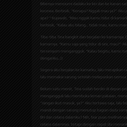
Bibirnya menciumi dadaku ke kiri dan ke kanan sa
kecewa. Berbisik, “Kenapa? Nggak mau ya?” Aku ja
apa? “ Kujawab, “Mau nggak kamu tidur di kamark
berbisik, “Kalau aku bilang… tidak mau, kamu 
Tiba-tiba Tina bangkit dan berjalan ke kamarnya
kamarnya. “Kamu saja yang tidur di sini, mau?”
tersenyum mengangguk. “Kalau begitu, kamu tung
denganku…!)
Segera aku berjalan ke kamarku, lalu merapikan 
lalu memakai sarung setelah melepaskan semua 
Belum satu menit, Tina sudah berdiri di depan pi
mengangguk lalu membuka lemari pakaian, mengam
“Jangan ikut masuk, ya?” Aku tertawa saja, lalu
mandi dengan sarung menutup bagian dada sampai 
BH dan celana dalamku? Nih, biar puas melihatn
celana dalamnya, tetapi dengan cepat dia menari