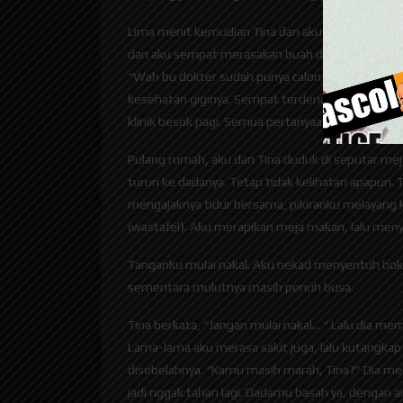
Lima menit kemudian Tina dan aku sudah bergand
dan aku sempat merasakan buah dada kanannya me
“Wah bu dokter sudah punya calon suami… selama
kesehatan giginya. Sempat terdengar Tina melaya
klinik besok pagi. Semua pertanyaan dijawab deng
Pulang rumah, aku dan Tina duduk di seputar me
turun ke dadanya. Tetap tidak kelihatan apapun.
mengajaknya tidur bersama, pikiranku melayang ke
(wastafel). Aku merapikan meja makan, lalu menyu
Tanganku mulai nakal. Aku nekad menyentuh bok
sementara mulutnya masih penuh busa.
Tina berkata, “Jangan mulai nakal… “ Lalu dia m
Lama-lama aku merasa sakit juga, lalu kutangkap t
disebelahnya. “Kamu masih marah, Tina?” Dia me
jadi nggak tahan lagi. Dadamu basah ya, dengan 