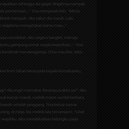
 kurapatkan sehingga dia gagal. Wajahnya nampak
ada permintaan…” Tina menjawab lirih, “Minta
tarik menjauh. Aku takut dia marah. Lalu
a dan wajahmu mengatakan kamu mau…”
upaya mendekat. Aku segera bangkit, menuju
idurku,gampang untuk segala keperluan…” Tina
 berdetak mendengarnya. (Tina mau lho, tidur
skan krim tahan lama pada kepala kemaluanku,
agi? Aku ingin memakai. Rasanya praktis ya?” Aku
uk kamar mandi, melirik manis sambil berkata,
 bawah setelah pinggang. Tina keluar kamar
g, di meja. Dia melirik lalu tersenyum, “Lihat
at wajahku. Aku mendekatkan hidungku pada