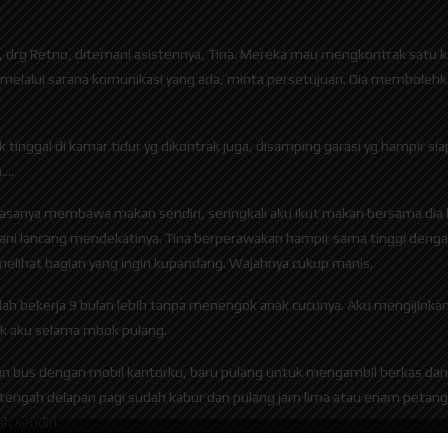
i, drg Retno, ditemani asistennya, Tina. Mereka mau mengkontrak satu k
melalui sarana komunikasi yang ada, minta persetujuan. Dia membolehkan
nggal di kamar tidur yg dikontrak juga, disamping garasi yg hampir siap 
h….
 biasanya membawa makan sendiri, seringkali aku ikut makan bersama dia
erani lancang mendekatinya. Tina berperawakan hampir sama tinggi dengan
 melihat bagian yang ingin kupandang. Wajahnya cukup manis.
elah bekerja 9 bulan lebih tanpa menengok anak cucunya. Aku mengijink
 aku selama mbok pulang.
n bus dengan mobil kantorku, baru pulang untuk mengambil berkas dan ber
etengah delapan pagi sudah kabur dan pulang jam lima atau enam petan
 sendiri.