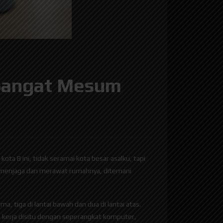
 Sangat Mesum
ota B ini, tidak seramai kota besar asalku, tapi
s menjaga dan merawat rumahnya, ditemani
a, tiga di lantai bawah dan dua di lantai atas.
sa kerja disitu dengan seperangkat komputer,