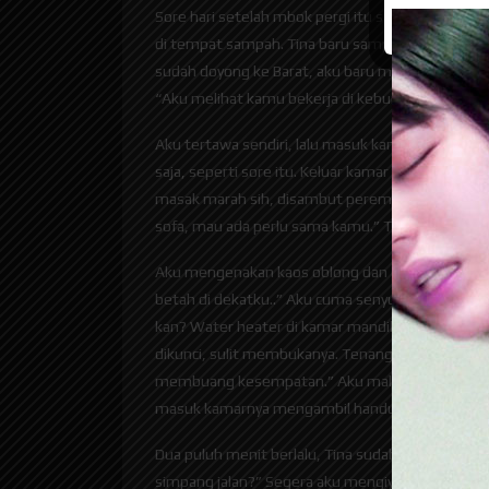
Sore hari setelah mbok pergi itu suasana rumah
di tempat sampah. Tina baru sampai di rumah sek
sudah doyong ke Barat, aku baru melihat ke jen
“Aku melihat kamu bekerja di kebun, suatu pemand
Aku tertawa sendiri, lalu masuk kamar untuk man
saja, seperti sore itu. Keluar kamar mandi, aku 
masak marah sih, disambut perempuan seksi dan 
sofa, mau ada perlu sama kamu.” Tina keluar kam
Aku mengenakan kaos oblong dan celana boxerku,
betah di dekatku..” Aku cuma senyum saja. “Ada 
kan? Water heater di kamar mandiku rusak, mbok
dikunci, sulit membukanya. Tenang, aku tidak aka
membuang kesempatan.” Aku malu mendengarnya. “
masuk kamarnya mengambil handuk dan lain-lain
Dua puluh menit berlalu, Tina sudah kembali dud
simpang jalan?” Segera aku mengiyakan.