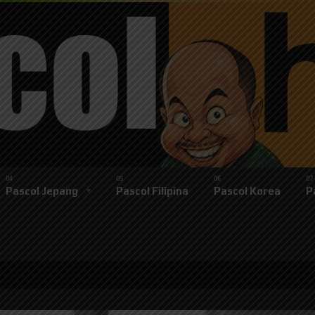
Pascol Jepang
Pascol Filipina
Pascol Korea
P