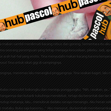
engan tangan berjalan ke penjual kacang, sekitar 500 meter jauhnya.
nyentuh lengan kiriku. Serrr, darahku berdesir, jantungku berdegub ke
t ya?” Tina tertawa kecil. Ibu-ibu itu sudah akrab dengan Tina, mempe
ni salahsatu dari mereka sambil menyoroti mulut si pasien kampung itu
an ramah. Aku jadi kagum dengan keramahan Tina. Pantes kliniknya ramai
ja makan sambil menikmati kacang rebus dan goreng. Sementara itu aku
 Tina seorang perempuan yang tetap menjaga kesusilaan, pikirku. Jadi, a
 arah hal-hal yang erotis. Tina menyudahi makan kacang karena kenyang, 
sul Tina untuk sikat gigi di sampingnya.
ongnya, meremas lalu merangkul pinggangnya. Tina seakan kaget, lalu 
embalas mencubit bokongku dan meninju punggungku. “Nih, rasakan, ya…” D
angannya dan kutarik tubuhnya mendekat, tetapi dia berontak dan lari ke
nutup matanya, lalu… menubruk dadaku seraya menangis. Aku heran sekal
air mataku. Buka saja kaosmu…” Aku menurut, dia kembali membenamkan w