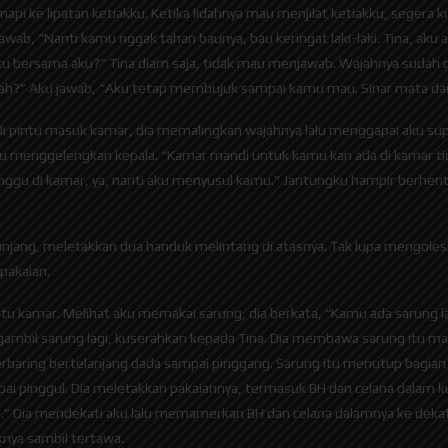
mapi ke lipatan ketiakku. Ketika lidahnya mau menjilat ketiakku, segera
wab, “Nanti kamu nggak tahan baunya, bau keringat laki-laki. Tina, aku 
u bersama aku?” Tina diam saja, tidak mau menjawab. Wajahnya sudah di
marah?” Aku jawab, “Aku tetap membujuk sampai kamu mau. Sinar mat
. Di pintu masuk kamar, dia memalingkan wajahnya lalu menggapai aku s
 Aku menggelengkan kepala. “Kamar mandi untuk kamu kan ada di kamar t
gu di kamar, ya, nanti aku menyusul kamu.” Jantungku hampir berhenti
ranjang, meletakkan dua handuk melintang di atasnya. Tak lupa mengole
pakaian.
ntu kamar. Melihat aku memakai sarung, dia berkata, “Kamu ada sarung l
bil sarung lagi, kuserahkan kepada Tina. Dia membawa sarung itu mas
 berbaring bertelanjang dada sampai pinggang. Sarung itu menutup bagian
pinggul. Dia meletakkan pakaiannya, termasuk BH dan celana dalam kunin
ya.” Dia mendekati aku lalu memamerkan BH dan celana dalamnya ke dek
knya sambil tertawa.