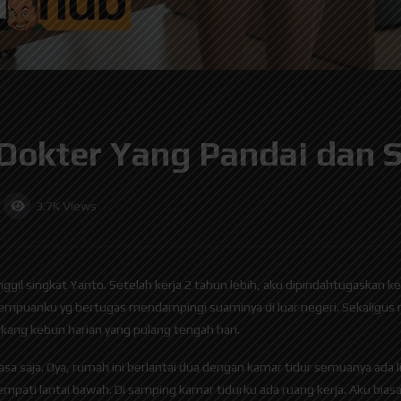
 Dokter Yang Pandai dan
3.7K
Views
il singkat Yanto. Setelah kerja 2 tahun lebih, aku dipindahtugaskan ke k
empuanku yg bertugas mendampingi suaminya di luar negeri. Sekaligu
ang kebun harian yang pulang tengah hari.
asa saja. Oya, rumah ini berlantai dua dengan kamar tidur semuanya ada lim
empati lantai bawah. Di samping kamar tidurku ada ruang kerja. Aku bia