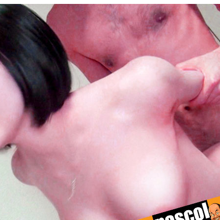
ku sepi. Aku pulang jam empat sore dan sempat melihat-lihat kebun d
itar jam setengah enam, tanpa aku tahu. Dia ternyata ada di jendela m
dela dan nampak Tina tersenyum di baliknya. Segera aku masuk rumah. “
angan indah, laki-laki rajin bekerja keras… Kagum aku dibuatnya.”
di. Kamar mandiku ada dalam kamar tidur, jadi aku bebas berjalan telan
terkejut, karena Tina ada dalam kamar tidurku. “Aku masuk tanpa permisi,
manis…? Aku mau tukar baju, kamu mau tetap di sini atau…?” Tina tersi
ar.
 lalu menghampiri Tina di sofa, duduk di sebelahnya. Dia menjauh. “K
pelu bicara apa, Tina…?” Dia bimbang sebentar, lalu, “Aku mau numpang
 belum sempat panggil tukang…” Sambil senyum, aku jawab, “Tentu, sila
n mengintip kamu mandi, jangan takut…” Tina tertawa, “Tidak ngintip tap
Ah, kamu bisa saja…” itu jawabku sambil memegang bahunya. “Tuh, mul
.
uk disampingku. Bau wangi menyergap hidungku. “Eh, Yanto, mau nggak a