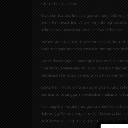
internet dan lain-lain.
Suatu ketika, aku kedatangan seorang dokter gir
perlu direnovasi dulu. Aku menghubungi kakakku 
pekerjaan renovasi dan akan selesai 20 hari lagi.
Sementara itu, drg Retno menugaskan Tina untuk ti
anak manusia berlainan jenis dan tinggal seruma
Sudah dua minggu Tina tinggal di rumah ini. Dia
Tina berlaku biasa saja mulanya, dan aku tidak b
berpakaian tertutup sehingga aku tidak berhasil
Suatu hari, mbok minta ijin pulang kampung set
pembantu tetangga menyediakan makanan untuk
Nah, pagi hari itu aku mengantar mbok ke setasiu
dokter gigi Retno dengan motor, biasanya jam s
praktisnya, masing-masing membawa kunci rumah