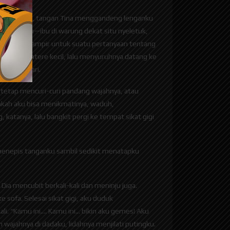
 Sepulangnya, tangan Tina menggandeng lenganku
ncang. Ibu—ibu di warung dekat situ nyeletuk,
rsilahkan mampir untuk suatu pertanyaan tentang
 dengan batere kecil, lalu menyuruhnya datang ke
 setiap hari.
 tetap mencuri-curi pandang wajahnya, atau
pakah aku bisa menikmatinya, waduh,
katanya, lalu bangkit pergi ke tempat sikat gigi
menepis tanganku sambil sedikit menatapku
ia mencubit berkali-kali dan meninju juga.
 sofa. Selesai sikat gigi, aku duduk
i. “Kamu ini…. Kamu ini… bikin aku gemes! Aku
ajahnya di dadaku, lidahnya menjilati putingku.