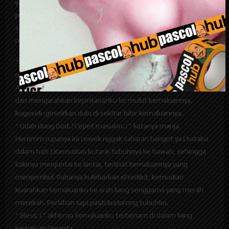
yang menyemprot hidungku, kaget juga aku. Mungkin ini
pengalaman pertamaku menjilati kemaluan wanita, karena
sebelumnya aku tidak pernah. Aku masih saja menjilati dan
menyedot Itilnya.
“ Dod..! Masukin Dod..! Masukin..! ” pinta dia dengan wajah
memerah menahan nafsu.
Aku yang dari tadi memang sudah menahan nafsu, lalu bangkit
dan mengarahkan kejantananku ke mulut kemaluannya,
kugesek-gesekkan dulu di sekitar bibir kemaluannya.
“ Udah dong Dod..! Cepet masukin..! ” katanya manja.
Hemmm rupanya ini cewek nggak sabaran banget ya ( kataku
dalam hati ).Kemudian kutarik tubuhnya ke bawah, sehingga
kakinya menjuntai ke lantai, terlihat kemaluannya yang
menyembul. Pahanya kulebarkan sFredikit, kemudian
kuarahkan kemaluanku ke arah liang senggama yang merah
merekah. Perlahan tapi pasti kudorong tubuhku.
“ Bless..! ” akhirnya kemaluanku terbenam di dalam liang
kemaluan Devinta.