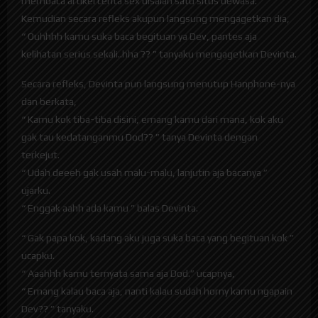
membaca artikel cerita sex disalah satu situs dewasa.
Kemudian secara refleks akupun langsung mengagetkan dia,
“ Ouhhhh kamu suka baca begituan ya Dev, pantes aja
kelihatan serius sekali..hha ?? ” tanyaku mengagetkan Devinta.
Secara refleks, Devinta pun langsung menutup Hanphone-nya
dan berkata,
“ Kamu kok tiba-tiba disini, emang kamu dari mana, kok aku
gak tau kedatanganmu Dod?? ” tanya Devinta dengan
terkejut.
“ Udah deeeh gak usah malu-malu, lanjutin aja bacanya ”
ujarku.
“ Enggak aahh ada kamu ” balas Devinta.
“ Gak papa kok, kadang aku juga suka baca yang begituan kok ”
ucapku.
“ Aaahhh kamu ternyata sama aja Dod.” ucapnya,
“ Emang kalau baca aja, nanti kalau sudah horny kamu ngapain
Dev?? ” tanyaku.