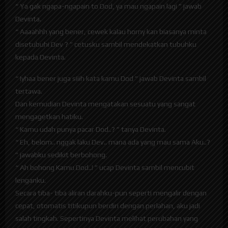
“ Ya gak ngapa-ngapain to Dod, ya mau ngapain lagi ” jawab
Devinta.
“ Aaaahhh yang bener, cewek kalau horny kan biasanya minta
disetubuhi Dev ? ” cetusku sambil mendekatkan tubuhku
kepada Devinta.
“ Iyhaa bener juga siiih kata kamu Dod ” jawab Devinta sambil
tertawa.
Dan kemudian Devinta mengatakan sesuatu yang sangat
mengagetkan hatiku.
“ Kamu udah punya pacar Dod..? ” tanya Devinta.
“ Eh, belom.. nggak laku Dev.. mana ada yang mau sama Aku..?
” jawabku sedikit berbohong.
“ Ah bohong Kamu Dod..! ” ucap Devinta sambil mencubit
lenganku.
Secara tiba- tiba aliran darahku-pun seperti mengalir dengan
cepat, otomatis titikupun berdiri dengan perlahan, aku jadi
salah tingkah. Sepertinya Devinta melihat perubahan yang