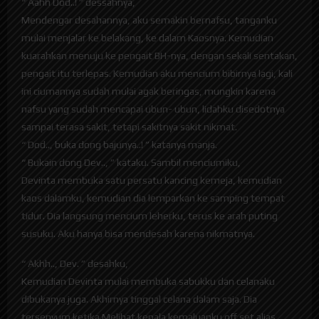
“ Aahh Dod..! ” dessahnya,
Mendengar desahannya, aku semakin bernafsu, tanganku
mulai menjalar ke belakang, ke dalam Kaosnya. Kemudian
kuarahkan menuju ke pengait BH-nya, dengan sekali sentakan,
pengait itu terlepas. Kemudian aku mencium bibirnya lagi, kali
ini ciumannya sudah mulai agak beringas, mungkin karena
nafsu yang sudah mencapai ubun- ubun, lidahku disedotnya
sampai terasa sakit, tetapi sakitnya sakit nikmat.
“ Dod.., buka dong bajunya..! ” katanya manja.
“ Bukain dong Dev.., ” kataku. Sambil menciumiku,
Devinta membuka satu persatu kancing kemeja, kemudian
kaos dalamku, kemudian dia lemparkan ke samping tempat
tidur. Dia langsung mencium leherku, terus ke arah puting
susuku. Aku hanya bisa mendesah karena nikmatnya.
“ Akhh.., Dev. ” desahku,
Kemudian Devinta mulai membuka sabukku dan celanaku
dibukanya juga. Akhirnya tinggal celana dalam saja. Dia
tersenyum ketika Melihat kepala kemaluanku off set alias