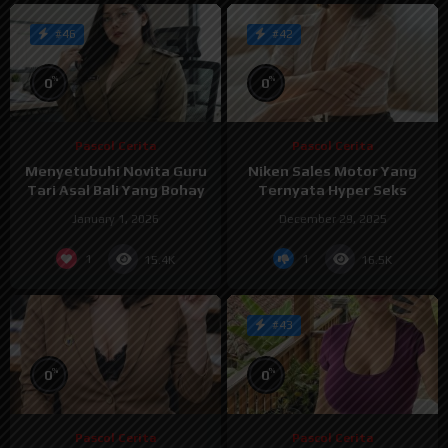
#46
#42
%
%
0
0
Pascol Cerita
Pascol Cerita
Menyetubuhi Novita Guru
Niken Sales Motor Yang
Tari Asal Bali Yang Bohay
Ternyata Hyper Seks
January 1, 2026
December 29, 2025
1
1
15.4K
16.5K
#43
%
%
0
0
Pascol Cerita
Pascol Cerita