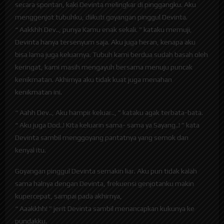
secara spontan, kaki Devinta melingkar di pinggangku. Aku
menggenjot tubuhku, diikuti goyangan pinggul Devinta.
“ Aakkhh Dev.., punya Kamu enak sekali. ” kataku memuji,
Devinta hanya tersenyum saja. Aku juga heran, kenapa aku
bisa lama juga keluarnya. Tubuh kami berdua sudah basah oleh
keringat, kami masih mengayuh bersama menuju puncak
kenikmatan. Akhirnya aku tidak kuat juga menahan
kenikmatan ini.
“ Aahh Dev.., Aku hampir keluar.., ” kataku agak terbata-bata.
“ Aku juga Dod..! Kita keluarin sama- sama ya Sayang..! ” kata
Devinta sambil menggoyang pantatnya yang semok dan
kenyal itu.
Goyangan pinggul Devinta semakin liar. Aku pun tidak kalah
sama halnya dengan Devinta, frekuensi genjotanku makin
kupercepat, sampai pada akhirnya,
“ Aaakkhh! ” jerit Devinta sambil menancapkan kukunya ke
pundakku.