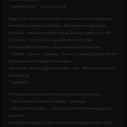
“ Aaakkhh Dod..! ” desah Devinta.
Kaget juga dia karena sentakan kemaluanku yang langsung
menerobos kemaluan Devinta. Aku mulai mengerakkan
tubuhku, makin lama makin cepat, kadang- kadang sambil
meremas- remas kedua payudaranya. Kemudian
kubungkukkan badanku, lalu kuhisap puting susunya.
“ Aakkhh.., teruss.., Sayangg..! Teruss..! ” erang Devinta sambil
tangannya memegang kedua pipiku.
Aku masih saja menggejot tubuhku, tiba- tiba tubuh Devinta
mengejang,
“ Aaakkhh! ”
Ternyata Devinta sudah mencapai puncaknya duluan.
“ Aku udah keluar duluan Sayang..! ” ucapnya,
“ Aku masih lama Dev.., ” kataku sambil masih menggenjot
tubuhku.
Kemudian kuangkat tubuh Devinta ke tengah tempat tidur,