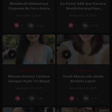
Menikmati Nikmatnya
Ku Entot Adik Ipar Karena
Orgasme Bu Guru Anisa
Masih Kurang Puas
Sampai Klimaks
Dengan Istri
December 4, 2025
November 24, 2025
2
1
10.6K
21.7K
%
%
0
0
Pascol Cerita
Pascol Cerita
Mesum Karena Terlena
Kisah Masa Lalu Janda
Dengan Ayah Tiri Bejad
Berbulu Lebat
November 24, 2025
November 24, 2025
1
0
5.8K
3.7K