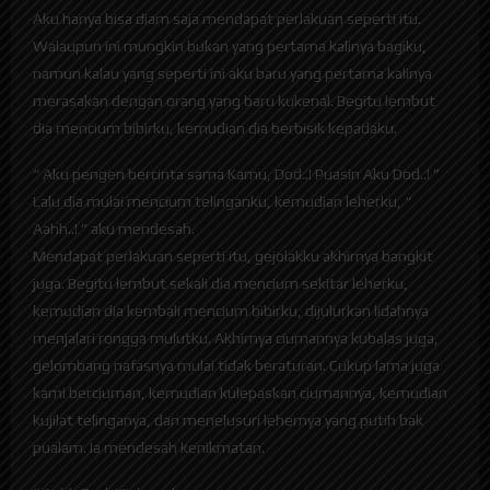
Aku hanya bisa diam saja mendapat perlakuan seperti itu.
Walaupun ini mungkin bukan yang pertama kalinya bagiku,
namun kalau yang seperti ini aku baru yang pertama kalinya
merasakan dengan orang yang baru kukenal. Begitu lembut
dia mencium bibirku, kemudian dia berbisik kepadaku.
“ Aku pengen bercinta sama Kamu, Dod..! Puasin Aku Dod..! ”
Lalu dia mulai mencium telinganku, kemudian leherku, “
Aahh..! ” aku mendesah.
Mendapat perlakuan seperti itu, gejolakku akhirnya bangkit
juga. Begitu lembut sekali dia mencium sekitar leherku,
kemudian dia kembali mencium bibirku, dijulurkan lidahnya
menjalari rongga mulutku. Akhirnya ciumannya kubalas juga,
gelombang nafasnya mulai tidak beraturan. Cukup lama juga
kami berciuman, kemudian kulepaskan ciumannya, kemudian
kujilat telinganya, dan menelusuri lehernya yang putih bak
pualam. Ia mendesah kenikmatan.