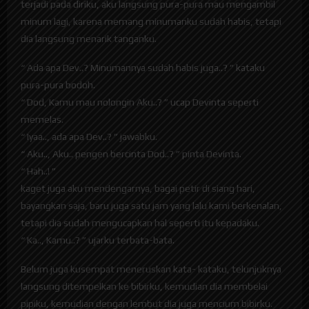
terjadi pada diriku, aku langsung pura-pura mau mengambil
minum lagi, karena memang minumanku sudah habis, tetapi
dia langsung menarik tanganku.
“ Ada apa Dev..? Minumannya sudah habis juga..? ” kataku
pura-pura bodoh.
“ Dod, Kamu mau nolongin Aku..? ” ucap Devinta seperti
memelas.
“ Iyaa.., ada apa Dev..? ” jawabku.
“ Aku.., Aku.. pengen bercinta Dod..? ” pinta Devinta.
“ Hah..! ”
kaget juga aku mendengarnya, bagai petir di siang hari,
bayangkan saja, baru juga satu jam yang lalu kami berkenalan,
tetapi dia sudah mengucapkan hal seperti itu kepadaku.
“ Ka.., Kamu..? ” ujarku terbata-bata.
Belum juga kusempat meneruskan kata- kataku, telunjuknya
langsung ditempelkan ke bibirku, kemudian dia membelai
pipiku, kemudian dengan lembut dia juga mencium bibirku.