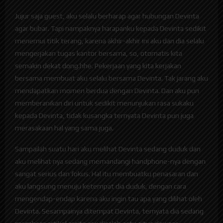
Jujur saja guest, aku selalu berharap agar hubungan Devinta
agar bubar. Tapi nampaknya harapanku kepada Devinta sedikit
menemui titik terang, karena akhir-akhir ini aku dan dia selalu
mengerjakan tugas kantor bersama, so, otomatis kita
semakin dekat dong.hhe. Pekerjaan yang kita kerjakan
bersama membuat aku selalu bersama Devinta. Tak jarang aku
mendapatkan momen berdua dengan Devinta. Dan aku pun
memberanikan diri untuk sedikit menunjukan rasa sukaku
kepada Devinta, tidak kusangka ternyata Devinta pun juga
merasakaan hal yang sama juga.
Sampailah suatu hari aku melihat Devinta sedang duduk dan
aku melihat nya sedang memandangi handphone-nya dengan
sangat serius dan fokus. Hal itu membuatku penasaran dan
aku langsung menuju ketempat dia duduk, dengan cara
mengendap-endap karena aku ingin tau apa yang dilihat oleh
Devinta. Sesampainya ditempat Devinta, ternyata dia sedang