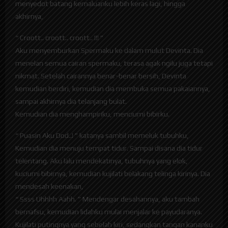
menyedot batang kemaluanku lebih keras lagi, hingga
akhirnya,
“ Croott.. croott.. croott.. !!! ”
Aku menyemburkan Spermaku ke dalam mulut Devinta. Dia
menelan semua cairan spermaku, terasa agak ngilu juga tetapi
nikmat. Setelah cairannya benar-benar bersih, Devinta
kemudian berdiri, kemudian dia membuka semua pakaiannya,
sampai akhirnya dia telanjang bulat.
Kemudian dia menghampiriku, menciumi bibirku.
“ Puasin Aku Dod..! ” katanya sambil memeluk tubuhku,
Kemudian dia menuju tempat tidur. Sampai disana dia tidur
telentang. Aku lalu mendekatinya, tubuhnya yang elok,
kuciumi bibirnya, kemudian kujilati belakang telinga kirinya. Dia
mendesah keenakan,
“ Ssss Uhhhh Aahh. ” Mendengar desahannya, aku tambah
bernafsu, kemudian lidahku mulai menjalar ke payudaranya.
Kujilati putingnya yang sebelah kiri, sedangkan tangan kananku