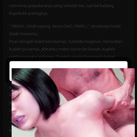
meremas payudaranya yang sebelah kiri, sambil kadang
kupelintir putingnya.
“ Okkhh..! Dodi sayang, terus Dod..! Okhh..! ” desahnya mulai
tidak menentu.
Puas dengan bukit kembarnya, badanku kugeser, kemudian
kujilati pusarnya, jilatanku makin turun ke bawah. Kujilati
sekitar pangkal pahanya, Devinta mulai Devenguh hebat,
tangan kananku mulai mengelus Vaginanya, lalu kumasukkan,
mencari sesuatu yang mungkin kata orang itu adalah Itil.
Devinta semakin Devenguh hebat, dia menggelinjang bak ikan
yang kehabisan air. Kemudian aku mulai menjilati bibir
kemaluannya, kukuakkan sedikit bibir kemaluannya, terlihat
jelas sekali apa yang namanya Itil, dengan agak sedikit
menahan nafas, kusedot Itilnya.
“ Aakkhh.. Dod.., ” Devinta menjerit agak keras,
Rupanya dia sudah orgasme, karena aku merasakan cairan