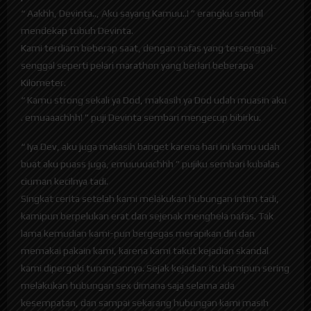
“ Aakhh, Devinta.., Aku sayang Kamuu..! ” erangku sambil
mendekap tubuh Devinta.
Kami terdiam beberap saat, dengan nafas yang tersenggal-
senggal seperti pelari marathon yang berlari beberapa
Kilometer.
“ Kamu strong sekali ya Dod, makasih ya Dod udah muasin aku
. emuaaachhh! ” puji Devinta sembari mengecup bibirku.
“ Iya Dev, aku juga makasih banget karena hari ini kamu udah
buat aku puass juga, emuuuuachhh ” pujiku sembari kubalas
ciuman kecilnya tadi.
Singkat cerita setelah kami melakukan hubungan intim tadi,
kamipun berpelukan erat dan sejenak menghela nafas. Tak
lama kemudian kami-pun bergegas merapikan diri dan
memakai pakain kami, karena kami takut kejadian skandal
kami dipergoki tunangannya. Sejak kejadian itu kamipun sering
melakukan hubungan sex dimana saja selama ada
kesempatan, dan sampai sekarang hubungan kami masih