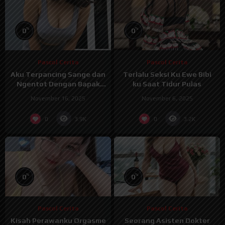
%
%
0
0
Pascol Cerita
Pascol Cerita
Aku Terpancing Sange dan
Terlalu Seksi Ku Ewe Bibi
Ngentot Dengan Bapak
ku Saat Tidur Pulas
Kos Mesum
November 16, 2025
November 6, 2025
0
0
3.9K
3.2K
%
%
0
0
Pascol Cerita
Pascol Cerita
Kisah Perawanku Orgasme
Seorang Asisten Dokter