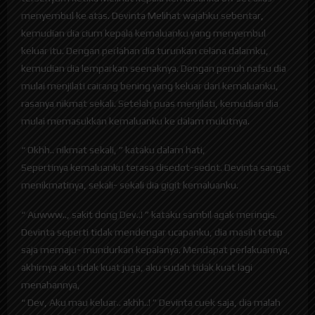
menyembul ke atas. Devinta Melihat wajahku sebentar,
kemudian dia cium kepala kemaluanku yang menyembul
keluar itu. Dengan perlahan dia turunkan celana dalamku,
kemudian dia lemparkan seenaknya. Dengan penuh nafsu dia
mulai menjilati cairang bening yang keluar dari kemaluanku,
rasanya nikmat sekali. Setelah puas menjilati, kemudian dia
mulai memasukkan kemaluanku ke dalam mulutnya.
“ Okhh.. nikmat sekali, ” kataku dalam hati,
Sepertinya kemaluanku terasa disedot-sedot. Devinta sangat
menikmatinya, sekali- sekali dia gigit kemaluanku.
“ Auwww.., sakit dong Dev..! ” kataku sambil agak meringis.
Devinta seperti tidak mendengar ucapanku, dia masih tetap
saja memaju- mundurkan kepalanya. Mendapat perlakuannya,
akhirnya aku tidak kuat juga, aku sudah tidak kuat lagi
menahannya,
“ Dev, Aku mau keluar.. akhh..! ” Devinta cuek saja, dia malah