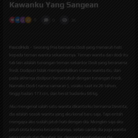
Kawanku Yang Sangean
0
0
3K
PascolHub
– Seorang Pria bernama Dodi yang menaruh hati
kepada teman wanita sekantornya. Teman wanita dari dodi itu
tak lain adalah tunangan teman sekantor Dodi yang beranama
fredi. Dodipun tidak memperdulikan status wanita itu, dan
pada akhirnya dodipun bersetubuh dengan tunangan Fredi.
Namaku Dodi ( nama samaran ), usiaku saat ini 26 tahun,
tinggi badan 173 cm, dan berat badanku 68 kg.
Aku mengenal salah satu wanita dikantorku bernama Devinta,
dia adalah sosok wanita yang aku kenal baru saja. Tapi entah
mengapa aku sudah jatuh hati dengan dia. Mungkin saja aku
jatuh cinta karena kecantikannya, selain cantik dia juga wanita
yang ramah dan flexybel. So, dengan kepribadianya dia