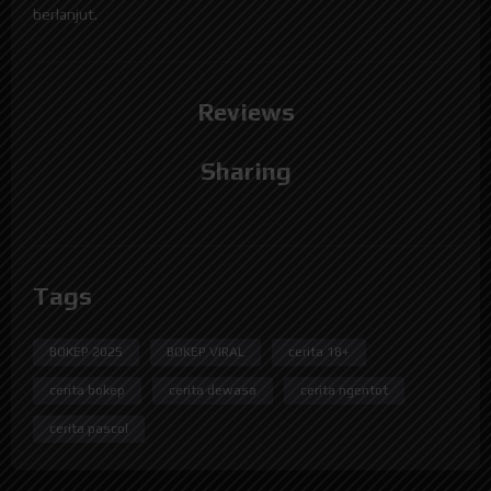
berlanjut.
Reviews
Sharing
Tags
BOKEP 2025
BOKEP VIRAL
cerita 18+
cerita bokep
cerita dewasa
cerita ngentot
cerita pascol