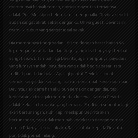
mempunyai banyak teman, namun mayoritas temannya
adalah Pria. Meskipun belum lama mengenalku Devinta sendiri
sudah sangat akrab sekali denganku. Oh iya guest, Devinta ini
memiliki tubuh yang sangat ideal sekali.
Dia mempunyai tinggi badan 169 cm dengan berat badan 56
kg, dengan berat badan dan tinggi yang ideal body-nya terlihat
sangat sexy. Ditambah lagi Devinta juga mempunyai payudara
yang lumayan indah, payudara yang tidak begitu besar, tapi
terlihat padat dan bulat. Apalagi pantat Devinta sangat
semok, kenyal dan kencang, hal itu menambah kesempurnaan
Devinta. Hari demi hari aku-pun semakin dengan dia, tapi
kedekatanku itu agak membuatku kecewa, Karena Devinta
adalah kekasih temanku yang bernama Fredi dan sebentar lagi
akan bertunangan. Huh. Tapi meskipun Devinta akan
bertunangan, tapi tidak merubah kedekatan dengan teman-
teman Pria-nya termasuk aku. Rasa cintaku kepada Devinta
pun tidak pernah hilang.